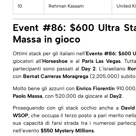
10
Rehman Kassam
United 
Event #86: $600 Ultra Sta
Massa in gioco
Ottimi stack per gli italiani nell’
Evento #86: $600 Ul
giocatori all’
Horseshoe
e al
Paris Las Vegas
. Tutt
partecipanti sono passati al
Day 2
. L’israeliano
Ro
con
Bernat Carreras Moragrega
(2.205.000) subito 
Molto bene gli azzurri con
Enrico Fiorentin
910.000
Paolo Massa
, con 520.000 da giocare al
Day2
.
Proseguendo con gli stack occhio anche a
David
WSOP
, che occupa il terzo posto a pari merito nella
sua capacità di farsi strada tra i numerosi partec
nell’evento
$550 Mystery Millions
.