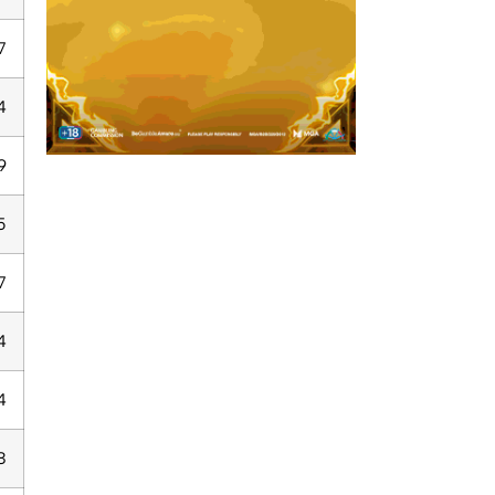
7
4
9
5
7
4
4
8