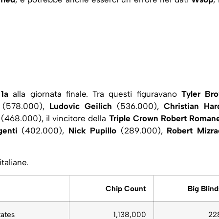
1a
alla giornata finale. Tra questi figuravano
Tyler Br
(578.000),
Ludovic Geilich
(536.000),
Christian Har
(468.000), il vincitore della
Triple Crown
Robert Romane
enti
(402.000),
Nick Pupillo
(289.000),
Robert Mizra
italiane.
Chip Count
Big Blind
tates
1,138,000
22