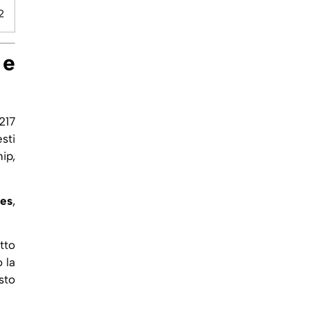
2
 e
217
sti
ip,
ies
,
tto
 la
sto