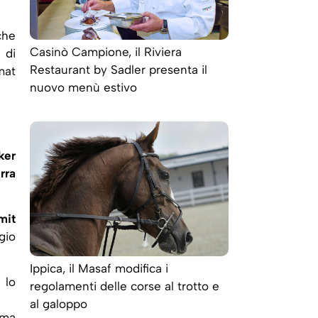
he
Casinò Campione, il Riviera
 di
Restaurant by Sadler presenta il
mat
nuovo menù estivo
ker
rra
mit
gio
Ippica, il Masaf modifica i
 lo
regolamenti delle corse al trotto e
al galoppo
 ma