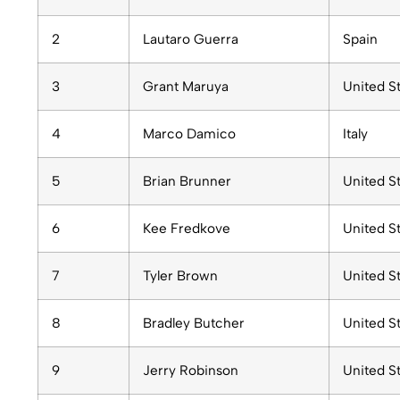
2
Lautaro Guerra
Spain
3
Grant Maruya
United S
4
Marco Damico
Italy
5
Brian Brunner
United S
6
Kee Fredkove
United S
7
Tyler Brown
United S
8
Bradley Butcher
United S
9
Jerry Robinson
United S