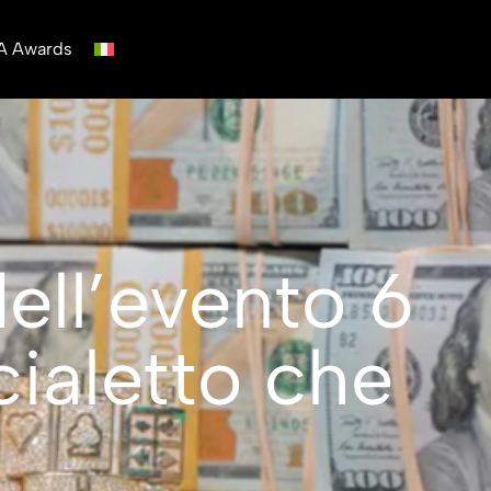
A Awards
ell’evento 6
cialetto che