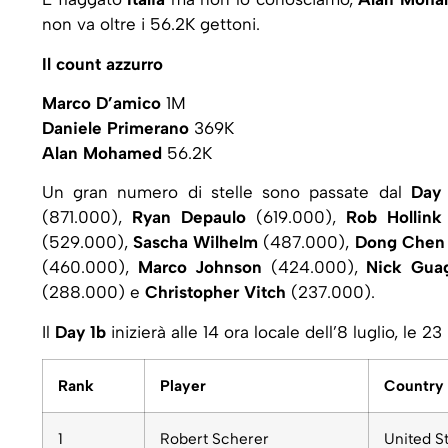
non va oltre i 56.2K gettoni.
Il count azzurro
Marco D’amico
1M
Daniele Primerano
369K
Alan Mohamed
56.2K
Un gran numero di stelle sono passate dal
Day 
(871.000),
Ryan Depaulo
(619.000),
Rob Hollink
(529.000),
Sascha Wilhelm
(487.000),
Dong Chen
(460.000),
Marco Johnson
(424.000),
Nick Guag
(288.000) e
Christopher Vitch
(237.000).
Il
Day 1b
inizierà alle 14 ora locale dell’8 luglio, le 23 
Rank
Player
Country
1
Robert Scherer
United S