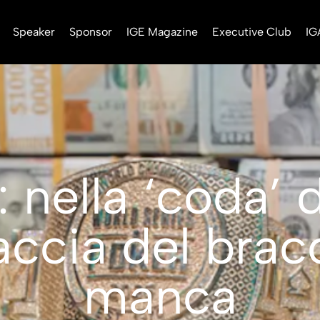
Speaker
Sponsor
IGE Magazine
Executive Club
IG
nella ‘coda’ d
accia del brac
manca