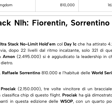
Kingdom
810,000
16
ck Nlh: Fiorentin, Sorrentino
tra Stack No-Limit Hold’em
col
Day 1c
che ha attirato 4.
avia, dopo 22 livelli dal ritmo incalzante, solo 321 di que
n Arnon
(2.495.000) si è aggiudicato la leadership in ch
dietro.
,
Raffaele Sorrentino
810.000 e l’habitué delle
World Ser
 Prociak
(2.150.000), tre volte vincitore di un bracciale
 classifica chip di questo flight.
Prociak
ha già dimostrato
ipanti in questa edizione delle
WSOP
, con un quarto po