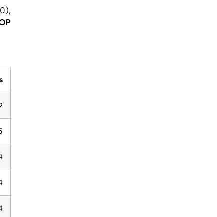
0),
OP
s
2
5
4
4
4