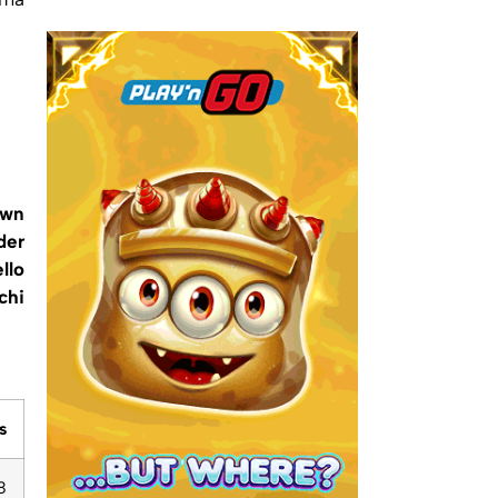
own
der
llo
chi
s
8