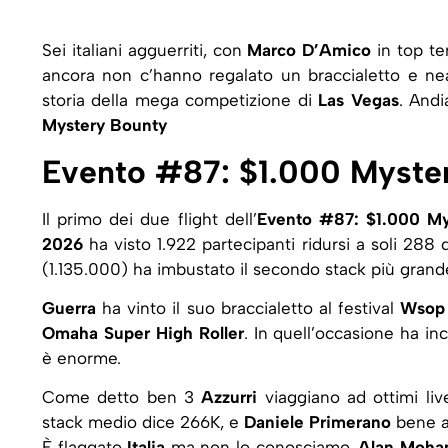
Sei italiani agguerriti, con
Marco D’Amico
in top te
ancora non c’hanno regalato un braccialetto e nean
storia della mega competizione di
Las Vegas
. And
Mystery Bounty
Evento #87: $1.000 Myste
Il primo dei due flight dell’
Evento #87: $1.000 My
2026
ha visto 1.922 partecipanti ridursi a soli 288 
(1.135.000) ha imbustato il secondo stack più gran
Guerra
ha vinto il suo braccialetto al festival
Wsop 
Omaha Super High Roller
. In quell’occasione ha i
è enorme.
Come detto ben 3
Azzurri
viaggiano ad ottimi liv
stack medio dice 266K, e
Daniele Primerano
bene a
È flaggato
Italia
ma non lo conosciamo,
Alan Moh