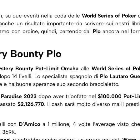
n, su due eventi nella coda delle
World Series of Poker
c
che un risultato importante da scrivere sui nostri libri
iamo con ordine, quindi, partendo dal
Plo
ancora nel for
ry Bounty Plo
stery Bounty Pot-Limit Omaha
alle
World Series of Po
dopo 14 livelli. Lo specialista spagnolo di
Plo
Lautaro Gue
de e ha buone speranze suo secondo braccialetto.
Paradise 2023
dopo aver trionfato nel
$100.000 Pot-Li
ncassato
$2.126.770
. Il cash sarà molto diverso ma il presti
elli con
D’Amico
a 1 milione, 4 volte l’average visto che
 369K.
amed
, e potrebbe anche esserci un errore nei dati
Wsop
,