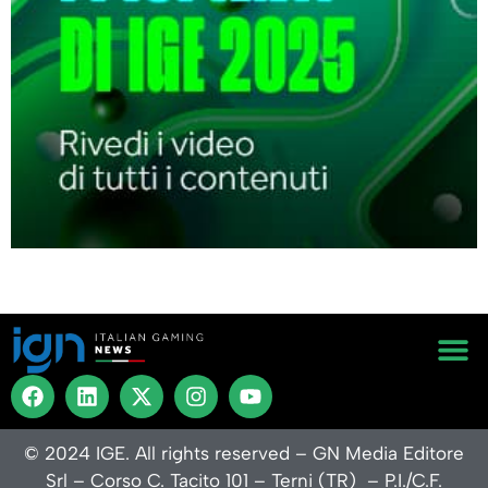
Contatt
Privacy P
Termini
Codice Et
© 2024 IGE. All rights reserved – GN Media Editore
Srl – Corso C. Tacito 101 – Terni (TR) – P.I./C.F.