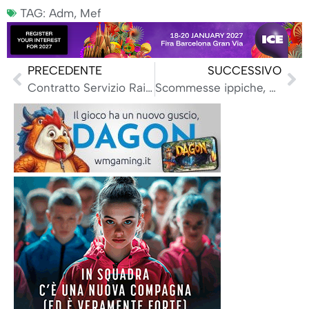
TAG:
Adm
,
Mef
PRECEDENTE
SUCCESSIVO
Contratto Servizio Rai, Vaccari (Pd): ‘Garantire assenza di messaggi pubblicitari sul gioco d’azzardo’
Scommesse ippiche, numeri in crescita ma è calo per l’Ippica Nazionale