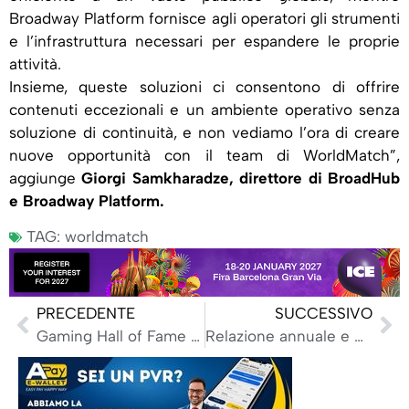
Broadway Platform fornisce agli operatori gli strumenti
e l’infrastruttura necessari per espandere le proprie
attività.
Insieme, queste soluzioni ci consentono di offrire
contenuti eccezionali e un ambiente operativo senza
soluzione di continuità, e non vediamo l’ora di creare
nuove opportunità con il team di WorldMatch”,
aggiunge
Giorgi Samkharadze, direttore di BroadHub
e Broadway Platform.
TAG:
worldmatch
PRECEDENTE
SUCCESSIVO
Gaming Hall of Fame 2026 dell’Aga, ecco le quattro nuove stelle del gioco
Relazione annuale e Bilancio 2025 della Mga, Mizzi: ‘Regolamentare meglio, la vera sfida’