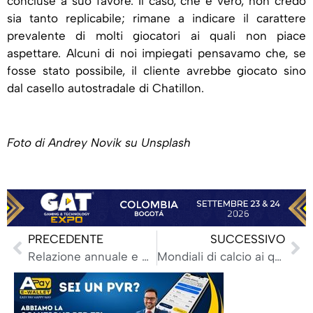
concluse a suo favore. Il caso, che è vero, non credo
sia tanto replicabile; rimane a indicare il carattere
prevalente di molti giocatori ai quali non piace
aspettare. Alcuni di noi impiegati pensavamo che, se
fosse stato possibile, il cliente avrebbe giocato sino
dal casello autostradale di Chatillon.
Foto di Andrey Novik su Unsplash
PRECEDENTE
SUCCESSIVO
Relazione annuale e Bilancio 2025 della Mga, Mizzi: ‘Regolamentare meglio, la vera sfida’
Mondiali di calcio ai quarti di finale: Francia e Spagna favorite