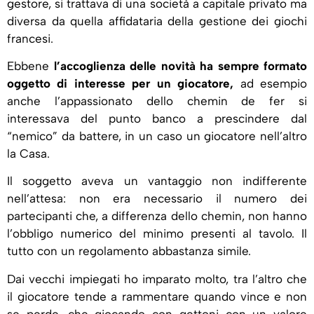
gestore, si trattava di una società a capitale privato ma
diversa da quella affidataria della gestione dei giochi
francesi.
Ebbene
l’accoglienza delle novità ha sempre formato
oggetto di interesse per un giocatore,
ad esempio
anche l’appassionato dello chemin de fer si
interessava del punto banco a prescindere dal
“nemico” da battere, in un caso un giocatore nell’altro
la Casa.
Il soggetto aveva un vantaggio non indifferente
nell’attesa: non era necessario il numero dei
partecipanti che, a differenza dello chemin, non hanno
l’obbligo numerico del minimo presenti al tavolo. Il
tutto con un regolamento abbastanza simile.
Dai vecchi impiegati ho imparato molto, tra l’altro che
il giocatore tende a rammentare quando vince e non
se perde, che giocando con gettoni con un valore