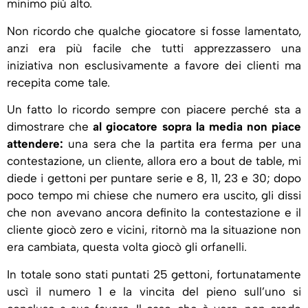
minimo più alto.
Non ricordo che qualche giocatore si fosse lamentato,
anzi era più facile che tutti apprezzassero una
iniziativa non esclusivamente a favore dei clienti ma
recepita come tale.
Un fatto lo ricordo sempre con piacere perché sta a
dimostrare che
al giocatore sopra la media non piace
attendere:
una sera che la partita era ferma per una
contestazione, un cliente, allora ero a bout de table, mi
diede i gettoni per puntare serie e 8, 11, 23 e 30; dopo
poco tempo mi chiese che numero era uscito, gli dissi
che non avevano ancora definito la contestazione e il
cliente giocò zero e vicini, ritornò ma la situazione non
era cambiata, questa volta giocò gli orfanelli.
In totale sono stati puntati 25 gettoni, fortunatamente
uscì il numero 1 e la vincita del pieno sull’uno si