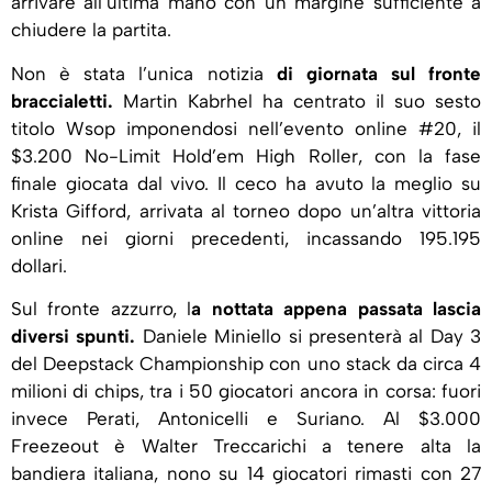
arrivare all’ultima mano con un margine sufficiente a
chiudere la partita.
Non è stata l’unica notizia
di giornata sul fronte
braccialetti.
Martin Kabrhel ha centrato il suo sesto
titolo Wsop imponendosi nell’evento online #20, il
$3.200 No-Limit Hold’em High Roller, con la fase
finale giocata dal vivo. Il ceco ha avuto la meglio su
Krista Gifford, arrivata al torneo dopo un’altra vittoria
online nei giorni precedenti, incassando 195.195
dollari.
Sul fronte azzurro, l
a nottata appena passata lascia
diversi spunti.
Daniele Miniello si presenterà al Day 3
del Deepstack Championship con uno stack da circa 4
milioni di chips, tra i 50 giocatori ancora in corsa: fuori
invece Perati, Antonicelli e Suriano. Al $3.000
Freezeout è Walter Treccarichi a tenere alta la
bandiera italiana, nono su 14 giocatori rimasti con 27