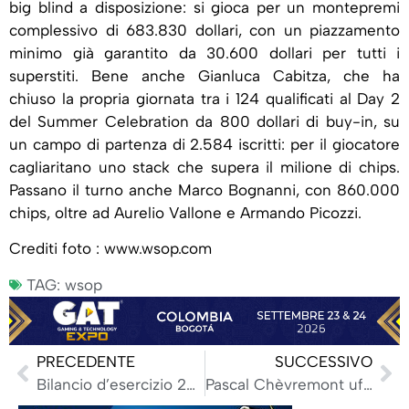
big blind a disposizione: si gioca per un montepremi
complessivo di 683.830 dollari, con un piazzamento
minimo già garantito da 30.600 dollari per tutti i
superstiti. Bene anche Gianluca Cabitza, che ha
chiuso la propria giornata tra i 124 qualificati al Day 2
del Summer Celebration da 800 dollari di buy-in, su
un campo di partenza di 2.584 iscritti: per il giocatore
cagliaritano uno stack che supera il milione di chips.
Passano il turno anche Marco Bognanni, con 860.000
chips, oltre ad Aurelio Vallone e Armando Picozzi.
Crediti foto : www.wsop.com
TAG:
wsop
PRECEDENTE
SUCCESSIVO
Bilancio d’esercizio 2025 di Adm: ‘Supporto tecnico a riordino e sviluppo di gioco sicuro’
Pascal Chèvremont ufficialmente alla guida dell’Anj, il regolatore francese del gioco cambia presidente