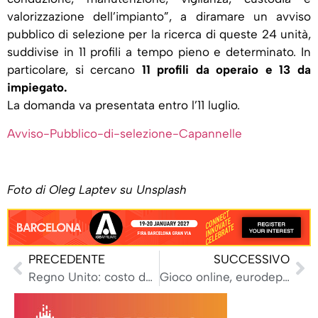
valorizzazione dell’impianto”, a diramare un avviso
pubblico di selezione per la ricerca di queste 24 unità,
suddivise in 11 profili a tempo pieno e determinato. In
particolare, si cercano
11 profili da operaio e 13 da
impiegato.
La domanda va presentata entro l’11 luglio.
Avviso-Pubblico-di-selezione-Capannelle
Foto di Oleg Laptev su Unsplash
PRECEDENTE
SUCCESSIVO
Regno Unito: costo delle licenze di gioco in crescita per finanziare la Gambling Commission
Gioco online, eurodeputati S&D: ‘Serve un quadro armonizzato a livello Ue’