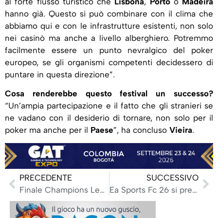
al forte flusso turistico che
Lisbona
,
Porto
o
Madeira
hanno già. Questo si può combinare con il clima che
abbiamo qui e con le infrastrutture esistenti, non solo
nei casinò ma anche a livello alberghiero. Potremmo
facilmente essere un punto nevralgico del poker
europeo, se gli organismi competenti decidessero di
puntare in questa direzione”.
Cosa renderebbe questo festival un successo?
“Un’ampia partecipazione e il fatto che gli stranieri se
ne vadano con il desiderio di tornare, non solo per il
poker ma anche per il
Paese
”, ha concluso
Vieira
.
PRECEDENTE
SUCCESSIVO
Finale Champions League, Psg in ‘pole’ a 1,.5 contro l’Arsenal
Ea Sports Fc 26 si prepara all’estate del calcio mondiale: arriva l’aggiornamento “The World’s Game”