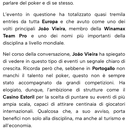
parlare del poker e di se stesso.
L’evento in questione ha totalizzato quasi tremila
entries da tutta
Europa
e che avuto come uno dei
volti principali
João Vieira
, membro della
Winamax
Team Pro
e uno dei nomi più importanti della
disciplina a livello mondiale.
Nel corso della conversazione,
João Vieira
ha spiegato
di vedere in questo tipo di eventi un segnale chiaro di
crescita. Ricorda però che, sebbene in
Portogallo
non
manchi il talento nel poker, questo non è sempre
stato accompagnato da grandi competizioni. Ha
elogiato, dunque, l’ambizione di strutture come il
Casino Estoril
per la scelta di puntare su eventi di più
ampia scala, capaci di attirare centinaia di giocatori
internazionali. Qualcosa che, a suo avviso, porta
benefici non solo alla disciplina, ma anche al turismo e
all’economia.