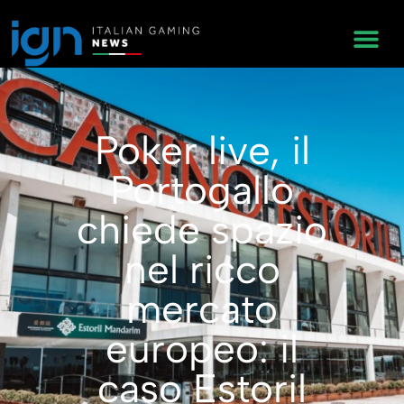
IGE Ma
Executive Club
IGA Awa
Poker live, il
Portogallo
chiede spazio
nel ricco
mercato
europeo: il
caso Estoril