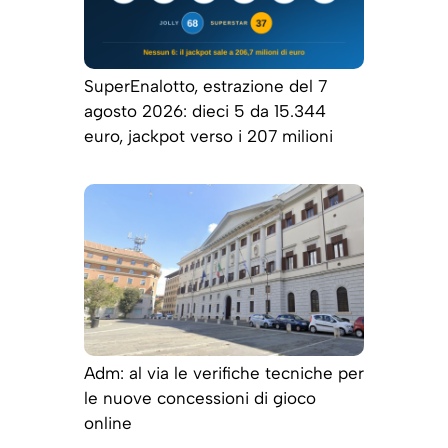
SuperEnalotto, estrazione del 7
agosto 2026: dieci 5 da 15.344
euro, jackpot verso i 207 milioni
Adm: al via le verifiche tecniche per
le nuove concessioni di gioco
online