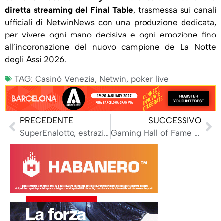
diretta streaming del Final Table
, trasmessa sui canali
ufficiali di NetwinNews con una produzione dedicata,
per vivere ogni mano decisiva e ogni emozione fino
all’incoronazione del nuovo campione de La Notte
degli Assi 2026.
TAG:
Casinò Venezia
,
Netwin
,
poker live
PRECEDENTE
SUCCESSIVO
SuperEnalotto, estrazione del 7 luglio 2026: undici 5 da 17mila euro
Gaming Hall of Fame 2026 dell’Aga, ecco le quattro nuove stelle del gioco