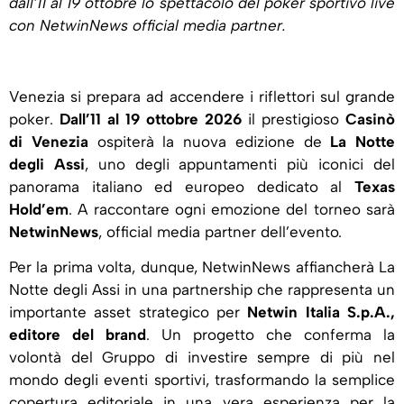
dall’11 al 19 ottobre lo spettacolo del poker sportivo live
con NetwinNews official media partner.
Venezia si prepara ad accendere i riflettori sul grande
poker.
Dall’11 al 19 ottobre 2026
il prestigioso
Casinò
di Venezia
ospiterà la nuova edizione de
La Notte
degli Assi
, uno degli appuntamenti più iconici del
panorama italiano ed europeo dedicato al
Texas
Hold’em
. A raccontare ogni emozione del torneo sarà
NetwinNews
, official media partner dell’evento.
Per la prima volta, dunque, NetwinNews affiancherà La
Notte degli Assi in una partnership che rappresenta un
importante asset strategico per
Netwin Italia S.p.A.,
editore del brand
. Un progetto che conferma la
volontà del Gruppo di investire sempre di più nel
mondo degli eventi sportivi, trasformando la semplice
copertura editoriale in una vera esperienza per la