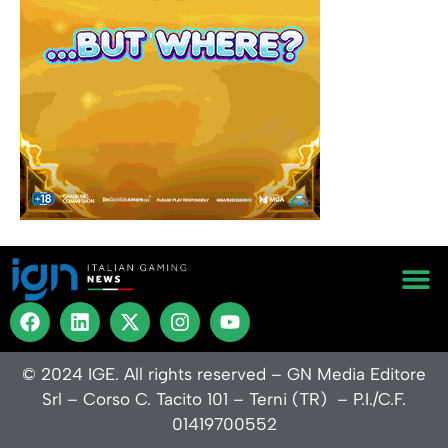
Contatt
Privacy P
Termini
Codice Et
© 2024 IGE. All rights reserved – GN Media Editore
Srl – Corso C. Tacito 101 – Terni (TR) – P.I./C.F.
01419700552