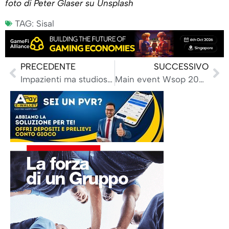
foto di Peter Glaser su Unsplash
TAG:
Sisal
PRECEDENTE
SUCCESSIVO
Impazienti ma studiosi, ecco l’identikit dei giocatori nei casinò
Main event Wsop 2026, italiani al Day 3: Naselli, Mancuso, Benso i migliori nel count