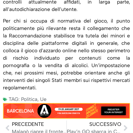
controlli attualmente affidati, in larga parte,
all’autodichiarazione dell’utente.
Per chi si occupa di normativa del gioco, il punto
politicamente più rilevante resta il collegamento che
la Raccomandazione stabilisce tra tutela dei minori e
disciplina delle piattaforme digitali in generale, che
colloca il gioco d’azzardo online nello stesso perimetro
di rischio individuato per contenuti come la
pornografia o la vendita di alcolici. Un’impostazione
che, nei prossimi mesi, potrebbe orientare anche gli
interventi dei singoli Stati membri sui rispettivi mercati
regolamentati.
TAG:
Politica
,
Ue
PRECEDENTE
SUCCESSIVO
Malagò riapre il fronte scommesse: la Figc punta a pubblicità libera e a una quota della raccolta betting
Play’n GO sbarca in Colombia con Betano: nuovo accordo per il mercato regolamentato latinoamericano