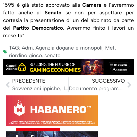
1595 è già stato approvato alla
Camera
e l’avremmo
fatto anche al
Senato
se non per aspettare per
cortesia la presentazione di un del abbinato da parte
del
Partito Democratico
. Avremmo finito i lavori un
mese fa”.
TAG:
Adm
,
Agenzia dogane e monopoli
,
Mef
,
riordino gioco
,
senato
PRECEDENTE
SUCCESSIVO
Sovvenzioni ippiche, il Tar conferma i tagli del Masaf: bocciato il ricorso di Hippogroup
Documento programmatico 2026 di Adm: ‘Gioco, presidio degli esercizi e contrasto a illegalità’