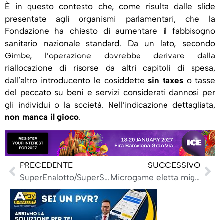
È in questo contesto che, come risulta dalle slide
presentate agli organismi parlamentari, che la
Fondazione ha chiesto di aumentare il fabbisogno
sanitario nazionale standard. Da un lato, secondo
Gimbe, l’operazione dovrebbe derivare dalla
riallocazione di risorse da altri capitoli di spesa,
dall’altro introducento le cosiddette
sin taxes
o tasse
del peccato su beni e servizi considerati dannosi per
gli individui o la società. Nell’indicazione dettagliata,
non manca il gioco
.
PRECEDENTE
SUCCESSIVO
SuperEnalotto/SuperStar e Lotto, Adm modifica le date delle estrazioni da Capodanno in avanti
Microgame eletta migliore Platform Provider 2025 ai Sigma Central Europe Awards