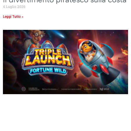
4 Luglio 2026
Leggi Tutto »