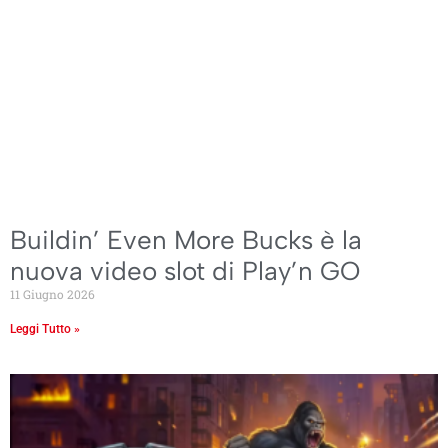
Buildin’ Even More Bucks è la
nuova video slot di Play’n GO
11 Giugno 2026
Leggi Tutto »