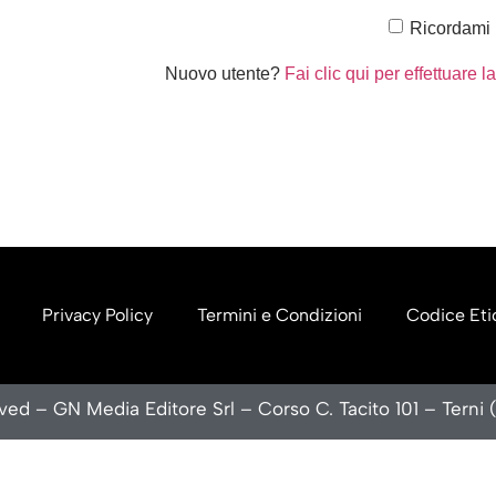
Ricordami
Nuovo utente?
Fai clic qui per effettuare l
Privacy Policy
Termini e Condizioni
Codice Eti
rved – GN Media Editore Srl – Corso C. Tacito 101 – Terni 