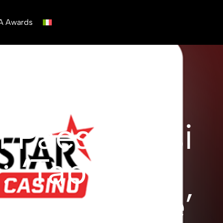
A Awards
i Paesi Bassi
n: ‘Tappa
 espansione’