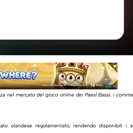
a nel mercato del gioco online dei Paesi Bassi, i comme
to olandese regolamentato, rendendo disponibili i s