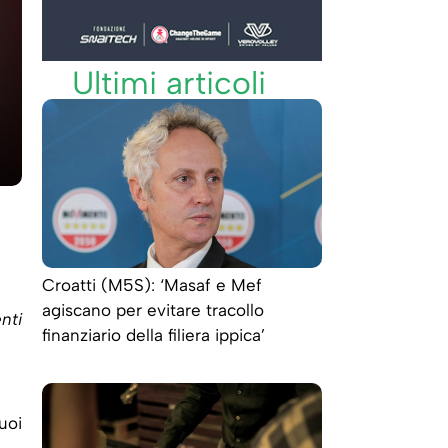
Ultimi articoli
Croatti (M5S): ‘Masaf e Mef
agiscano per evitare tracollo
nti
finanziario della filiera ippica’
uoi