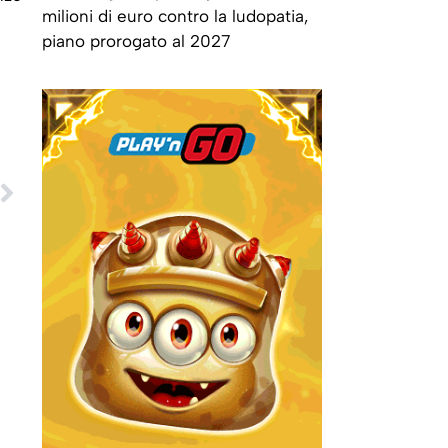
milioni di euro contro la ludopatia,
piano prorogato al 2027