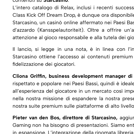
L’intero catalogo di Relax, inclusi i recenti succ
Class Kick Off Dream Drop, è dunque ora disponibile 
Starcasino, un casinò online affermato nei Paesi Bas
d’azzardo (Kansspelautoriteit). Oltre a offrire u
attenzione al gioco responsabile e alla tutela dei gio
Il lancio, si legge in una nota, è in linea con 
Starcasino ottiene l’accesso ai contenuti premium d
fidelizzazione dei giocatori.
Cliona Griffin, business development manager di
rispettato e popolare nei Paesi Bassi, quindi è idea
all’esperienza del giocatore in un mercato così im
nella nostra missione di espandere la nostra prese
nostra suite premium sulle piattaforme di alto livello 
Pieter van den Bos, direttore di Starcasino,
aggiun
Gaming non ha bisogno di presentazioni. Siamo entusi
in espansione. L’integrazione della rinomata libreri