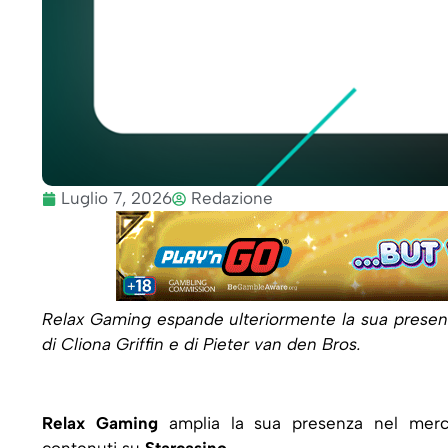
Luglio 7, 2026
Redazione
Relax Gaming espande ulteriormente la sua presenz
di Cliona Griffin e di Pieter van den Bros.
Relax Gaming
amplia la sua presenza nel merca
contenuti su
Starcasino
.