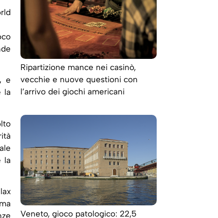
rld
oco
nde
Ripartizione mance nei casinò,
vecchie e nuove questioni con
,
e
l’arrivo dei giochi americani
 la
lto
ità
ale
 la
lax
ema
Veneto, gioco patologico: 22,5
nze