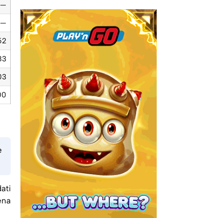
—
—
52
83
03
00
e
ati
ena