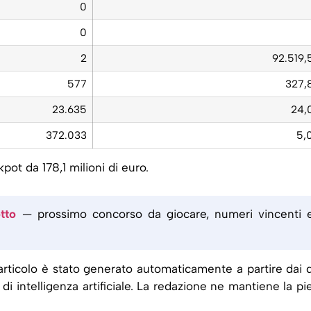
0
0
2
92.519,
577
327,
23.635
24,
372.033
5,
ot da 178,1 milioni di euro.
tto
— prossimo concorso da giocare, numeri vincenti 
rticolo è stato generato automaticamente a partire dai d
i di intelligenza artificiale. La redazione ne mantiene la pi