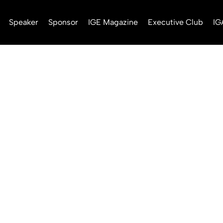
Speaker
Sponsor
IGE Magazine
Executive Club
IG
o, estrazione d
due 5 da 92mi