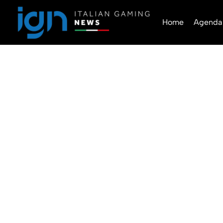
Home
Agenda
SuperEnalott
2026: 