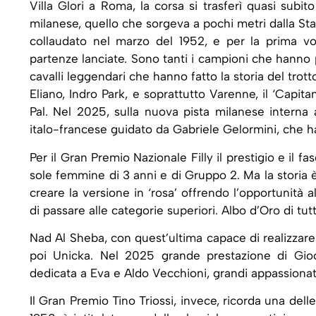
Villa Glori a Roma, la corsa si trasferì quasi subito
milanese, quello che sorgeva a pochi metri dalla S
collaudato nel marzo del 1952, e per la prima volta
partenze lanciate. Sono tanti i campioni che hanno 
cavalli leggendari che hanno fatto la storia del tro
Eliano, Indro Park, e soprattutto Varenne, il ‘Capita
Pal. Nel 2025, sulla nuova pista milanese interna 
italo-francese guidato da Gabriele Gelormini, che ha 
Per il Gran Premio Nazionale Filly il prestigio e il f
sole femmine di 3 anni e di Gruppo 2. Ma la storia è b
creare la versione in ‘rosa’ offrendo l’opportunità 
di passare alle categorie superiori. Albo d’Oro di tutt
Nad Al Sheba, con quest’ultima capace di realizzare 
poi Unicka. Nel 2025 grande prestazione di Gio
dedicata a Eva e Aldo Vecchioni, grandi appassionati
Il Gran Premio Tino Triossi, invece, ricorda una delle f