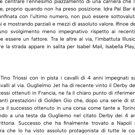
 e centrare l’ennesimo piazzamento di una carriera che l
ite, proprio quando non ha preso posizione. Idra Pal Bar è
nfinata con l’ultimo numero, non può essere sottovalut
 e mostrando parziali e mezzi di assoluto valore. Ifinoe de
 uno svolgimento meno impegnativo rispetto ai recenti
 essere un fattore. Tra le altre al via, l’imbattuta Illusi
 la strada appare in salita per Isabel Mail, Isabella Play,
Tino Triossi con in pista i cavalli di 4 anni impegnati su
valli al via. Guglielmo Jet ha di recente vinto il Derby de
ssi ottenuti in Francia, ne fa il chiaro punto di riferimen
manti prestazioni di Golden Gio che, dopo una serie di st
ca il successo ottenuto in una corsa come tante a Torino.
do a una testa da Gugliemo nel citato Derby dei 4 an
ittoria. Successo che ha finalmente trovato a Napoli 
 che lo ha visto assoluto protagonista di tutte le co