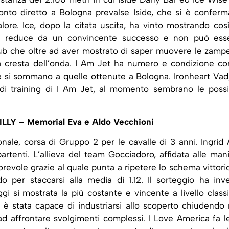
ronto diretto a Bologna prevalse Iside, che si è conferm
lore. Ice, dopo la citata uscita, ha vinto mostrando così
il è reduce da un convincente successo e non può ess
Club che oltre ad aver mostrato di saper muovere le zampe
la cresta dell’onda. I Am Jet ha numero e condizione c
e si sommano a quelle ottenute a Bologna. Ironheart Vad,
di training di I Am Jet, al momento sembrano le possib
 – Memorial Eva e Aldo Vecchioni
onale, corsa di Gruppo 2 per le cavalle di 3 anni. Ingrid
artenti. L’allieva del team Gocciadoro, affidata alle mani
orevole grazie al quale punta a ripetere lo schema vittori
 per staccarsi alla media di 1.12. Il sorteggio ha inv
gi si mostrata la più costante e vincente a livello classi
, è stata capace di industriarsi allo scoperto chiudendo 
 ad affrontare svolgimenti complessi. I Love America fa l