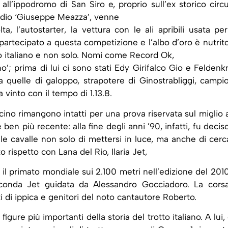
 all’ippodromo di San Siro e, proprio sull’ex storico circu
tadio ‘Giuseppe Meazza’, venne
, l’autostarter, la vettura con le ali apribili usata per
partecipato a questa competizione e l’albo d’oro è nutrito
tto italiano e non solo. Nomi come Record Ok,
no’; prima di lui ci sono stati Edy Girifalco Gio e Feldenkr
a quelle di galoppo, strapotere di Ginostrabliggi, campi
vinto con il tempo di 1.13.8.
ascino rimangono intatti per una prova riservata sul miglio a
en più recente: alla fine degli anni ’90, infatti, fu deciso
alle cavalle non solo di mettersi in luce, ma anche di cerc
o rispetto con Lana del Rio, Ilaria Jet,
il primato mondiale sui 2.100 metri nell’edizione del 2010
conda Jet guidata da Alessandro Gocciadoro. La cors
 di ippica e genitori del noto cantautore Roberto.
igure più importanti della storia del trotto italiano. A lui,