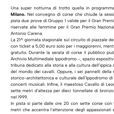
Una super notturna di trotto quella in programm
Milano.
Nel convegno di corse che chiude la sessio
pista due prove di Gruppo 1 valide per il Gran Prem
riservate alle femmine per il Gran Premio Naziona
Antonio Carena.
La 21^ giornata stagionale sul circuito di piazzale de
con ticket a 5,00 euro solo per i maggiorenni, mentr
gratuito. Durante la serata di corse il pubblico può 
Archivio Multimediale Ippodromo -, spazio espositivo
tribuna dedicato alla storia e alla cultura dell’ippica 
del mondo dei cavalli. Oppure, i sei pannelli della
storico-architettonica e culturale dell’Ippodromo di 
concerti musicali. Infine, il maestoso Cavallo di Le
sette metri d’altezza per dieci tonnellate di bronz
nel 1999.
In pista si parte dalle ore 20 con sette corse con
metri che accentra l’attenzione degli appassionati e 