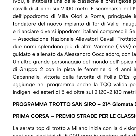
1950, è intitolata una delle classiche e prestigiose 
cavalli di 4 anni sui 2.100 metri. È scomparso nel 
dell’ippodromo di Villa Glori a Roma, principale i
fondatore del nuovo impianto di Tor di Valle, inaugur
e rilanciare diversi ippodromi italiani compreso il
– Associazione Nazionale Allevatori Cavalli Trottatori
due nomi splendono più di altri: Varenne (1999) e
guidato e allenato da Alessandro Gocciadoro, con la 
Un altro grande personaggio del mondo dell’ippica è 
di Gruppo 2 con in pista le femmine di 4 anni im
Capannelle, vittoria della favorita di Follia D’Es
aggiunge nel programma anche la TQQ valida per i
indigeni ed esteri di 5 ed oltre sui 2.120-2.180 metri
PROGRAMMA TROTTO SAN SIRO – 21^ Giornata (Se
PRIMA CORSA – PREMIO STRADE PER LE CLASSI
La serata top di trotto a Milano inizia con la divisi
anni non vincitrici di 15.000 euro in carriera sulla