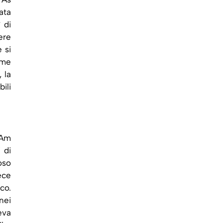
ata
 di
ere
 si
ome
 la
ili
 Am
 di
oso
ece
co.
nei
eva