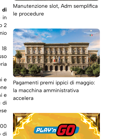
Manutenzione slot, Adm semplifica
 di
le procedure
 in
o 2
mio
 18
sso
ria
mi e
Pagamenti premi ippici di maggio:
one
la macchina amministrativa
i e
accelera
 di
ese
100
 di