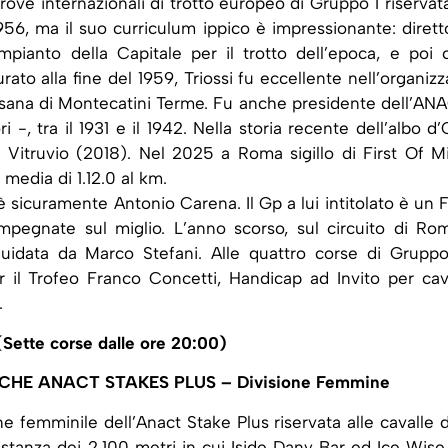
prove internazionali di trotto europeo di Gruppo 1 riservata
1956, ma il suo curriculum ippico è impressionante: dirett
mpianto della Capitale per il trotto dell’epoca, e poi 
ato alla fine del 1959, Triossi fu eccellente nell’organizz
 Sesana di Montecatini Terme. Fu anche presidente dell’AN
 -, tra il 1931 e il 1942. Nella storia recente dell’albo d’
 Vitruvio (2018). Nel 2025 a Roma sigillo di First Of M
media di 1.12.0 al km.
sicuramente Antonio Carena. Il Gp a lui intitolato è un Fi
pegnate sul miglio. L’anno scorso, sul circuito di Ro
i guidata da Marco Stefani. Alle quattro corse di Gruppo
l Trofeo Franco Concetti, Handicap ad Invito per cava
.
tte corse dalle ore 20:00)
CHE ANACT STAKES PLUS – Divisione Femmine
one femminile dell’Anact Stake Plus riservata alle cavalle d
 distanza dei 2.100 metri in cui Iside Dany Bar ed Ice Wise