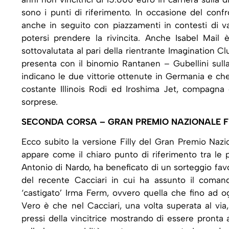
sono i punti di riferimento. In occasione del conf
anche in seguito con piazzamenti in contesti di va
potersi prendere la rivincita. Anche Isabel Ma
sottovalutata al pari della rientrante Imagination 
presenta con il binomio Rantanen – Gubellini sul
indicano le due vittorie ottenute in Germania e ch
costante Illinois Rodi ed Iroshima Jet, compagna 
sorprese.
SECONDA CORSA – GRAN PREMIO NAZIONALE FILLY
Ecco subito la versione Filly del Gran Premio Nazi
appare come il chiaro punto di riferimento tra le p
Antonio di Nardo, ha beneficato di un sorteggio fav
del recente Cacciari in cui ha assunto il comando
‘castigato’ Irma Ferm, ovvero quella che fino ad og
Vero è che nel Cacciari, una volta superata al via
pressi della vincitrice mostrando di essere pronta