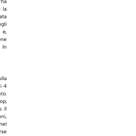
’ha
 la
ata
gli
 e,
one
 In
lla
i 4
to.
op,
 Il
ni,
nel
rse