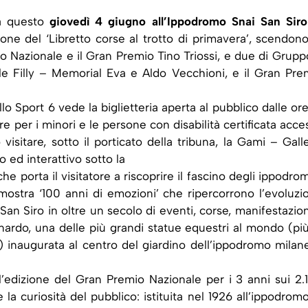
a questo
giovedì 4 giugno all’Ippodromo Snai San Siro
ne del ‘Libretto corse al trotto di primavera’, scendono
io Nazionale e il Gran Premio Tino Triossi, e due di Grupp
le Filly – Memorial Eva e Aldo Vecchioni, e il Gran Pre
llo Sport 6 vede la biglietteria aperta al pubblico dalle ore
e per i minori e le persone con disabilità certificata acce
visitare, sotto il porticato della tribuna, la Gami – Galle
 ed interattivo sotto la
che porta il visitatore a riscoprire il fascino degli ippodro
 mostra ‘100 anni di emozioni’ che ripercorrono l’evoluzi
San Siro in oltre un secolo di eventi, corse, manifestazion
onardo, una delle più grandi statue equestri al mondo (più
o) inaugurata al centro del giardino dell’ippodromo milan
 l’edizione del Gran Premio Nazionale per i 3 anni sui 2.
la curiosità del pubblico: istituita nel 1926 all’ippodromo