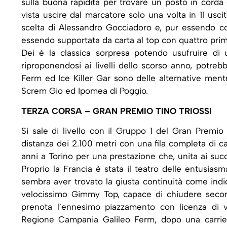
sulla buona rapidità per trovare un posto in corda
vista uscire dal marcatore solo una volta in 11 usc
scelta di Alessandro Gocciadoro e, pur essendo co
essendo supportata da carta al top con quattro primi
Dei è la classica sorpresa potendo usufruire di
riproponendosi ai livelli dello scorso anno, potrebbe
Ferm ed Ice Killer Gar sono delle alternative mentre
Screm Gio ed Ipomea di Poggio.
TERZA CORSA – GRAN PREMIO TINO TRIOSSI
Si sale di livello con il Gruppo 1 del Gran Premio 
distanza dei 2.100 metri con una fila completa di ca
anni a Torino per una prestazione che, unita ai succe
Proprio la Francia è stata il teatro delle entusias
sembra aver trovato la giusta continuità come indi
velocissimo Gimmy Top, capace di chiudere secon
prenota l’ennesimo piazzamento con licenza di v
Regione Campania Galileo Ferm, dopo una carriera