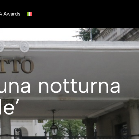
A Awards
una notturna
le’