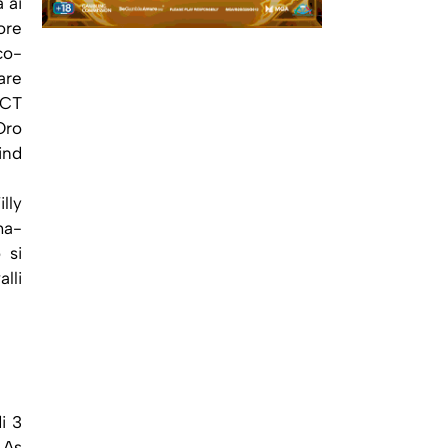
 ai
ore
co-
are
ACT
Oro
ind
lly
ma-
 si
lli
i 3
 As