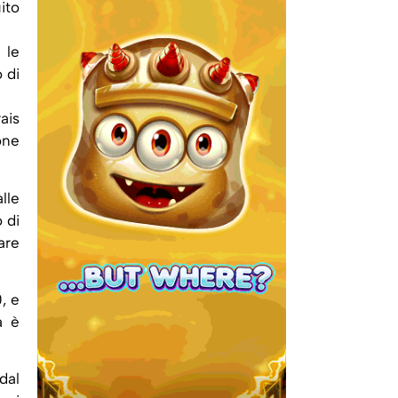
ito
 le
 di
ais
one
lle
 di
are
, e
a è
 dal