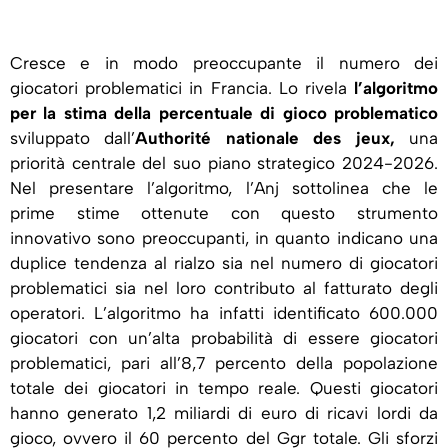
Cresce e in modo preoccupante il numero dei
giocatori problematici in Francia. Lo rivela
l’algoritmo
per la stima della percentuale di gioco problematico
sviluppato dall’
Authorité nationale des jeux,
una
priorità centrale del suo piano strategico 2024-2026.
Nel presentare l’algoritmo, l’Anj sottolinea che le
prime stime ottenute con questo strumento
innovativo sono preoccupanti, in quanto indicano una
duplice tendenza al rialzo sia nel numero di giocatori
problematici sia nel loro contributo al fatturato degli
operatori. L’algoritmo ha infatti identificato 600.000
giocatori con un’alta probabilità di essere giocatori
problematici, pari all’8,7 percento della popolazione
totale dei giocatori in tempo reale. Questi giocatori
hanno generato 1,2 miliardi di euro di ricavi lordi da
gioco, ovvero il 60 percento del Ggr totale. Gli sforzi