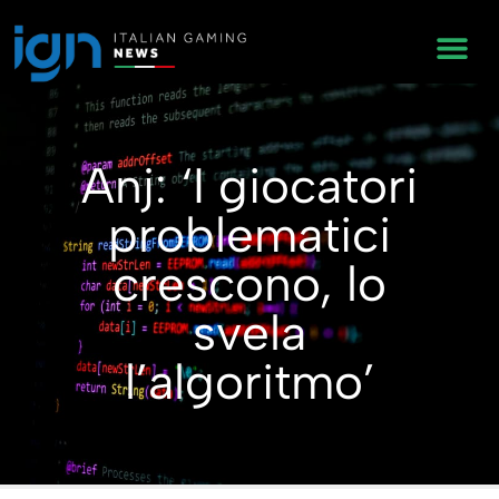
IGE Ma
Executive Club
IGA Awa
Anj: ‘I giocatori
problematici
crescono, lo
svela
l’algoritmo’