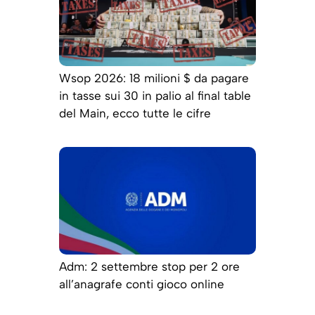
Wsop 2026: 18 milioni $ da pagare
in tasse sui 30 in palio al final table
del Main, ecco tutte le cifre
Adm: 2 settembre stop per 2 ore
all’anagrafe conti gioco online