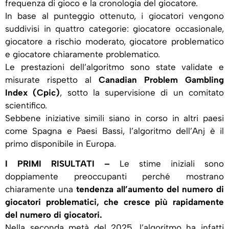
frequenza di gioco e la cronologia del giocatore.
In base al punteggio ottenuto, i giocatori vengono
suddivisi in quattro categorie: giocatore occasionale,
giocatore a rischio moderato, giocatore problematico
e giocatore chiaramente problematico.
Le prestazioni dell’algoritmo sono state validate e
misurate rispetto al
Canadian Problem Gambling
Index (Cpic)
, sotto la supervisione di un comitato
scientifico.
Sebbene iniziative simili siano in corso in altri paesi
come Spagna e Paesi Bassi, l’algoritmo dell’Anj è il
primo disponibile in Europa.
I PRIMI RISULTATI –
Le stime iniziali sono
doppiamente preoccupanti perché mostrano
chiaramente una
tendenza all’aumento del numero di
giocatori problematici, che cresce più rapidamente
del numero di giocatori.
Nella seconda metà del 2025, l’algoritmo ha infatti